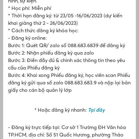
hình, sự kiện.
* Học phí: Miễn phí
T
* Thời hạn đăng ký: từ 23/05 -16/06/2023 (dự kiến
khai giảng thứ 2 - 26/06/2023)
* Cách thức đăng ký khóa học:
t
- Đăng ký online:
và
Đ
Bước 1: Quét QR/ zalo số 088.683.6839 để đăng ký
Bước 2: Nhận phiếu đăng ký qua zalo
T
H
Bước 3: Điền đầy đủ & chính xác thông tin theo yêu
q
cầu của Phiếu đăng ký
N
Bước 4: Khai xong Phiếu đăng ký, học viên scan Phiếu
đăng ký gửi qua số zalo 088.683.683.9 và nộp lại bản
đ
c
giấy cho cán bộ quản lý lớp
c
* Hoặc đăng ký nhanh:
Tại đây
- Đăng ký trực tiếp tại: Cơ sở 1 Trường ĐH Văn hóa
TP.HCM, địa chỉ: Số 51 Quốc Hương, phường Thảo
T