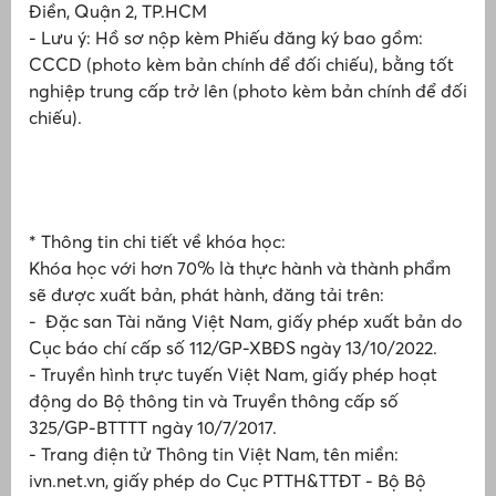
Điền, Quận 2, TP.HCM
t
- Lưu ý: Hồ sơ nộp kèm Phiếu đăng ký bao gồm:
CCCD (photo kèm bản chính để đối chiếu), bằng tốt
nghiệp trung cấp trở lên (photo kèm bản chính để đối
t
chiếu).
T
p
T
H
q
N
* Thông tin chi tiết về khóa học:
T
Khóa học với hơn 70% là thực hành và thành phẩm
c
sẽ được xuất bản, phát hành, đăng tải trên:
n
h
- Đặc san Tài năng Việt Nam, giấy phép xuất bản do
Cục báo chí cấp số 112/GP-XBĐS ngày 13/10/2022.
T
-
- Truyền hình trực tuyến Việt Nam, giấy phép hoạt
r
động do Bộ thông tin và Truyền thông cấp số
325/GP-BTTTT ngày 10/7/2017.
- Trang điện tử Thông tin Việt Nam, tên miền:
ivn.net.vn, giấy phép do Cục PTTH&TTĐT - Bộ Bộ