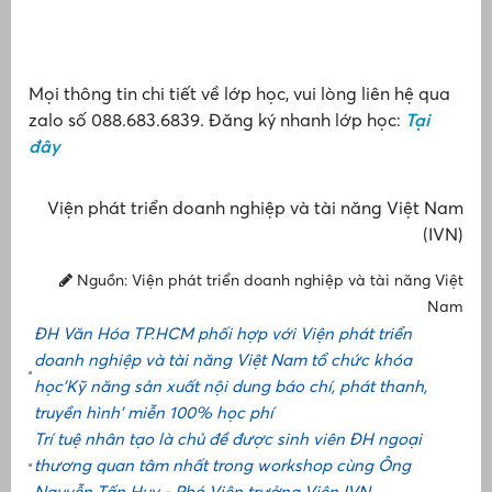
t
T
s
t
Mọi thông tin chi tiết về lớp học, vui lòng liên hệ qua
Ô
zalo số 088.683.6839. Đăng ký nhanh lớp học:
Tại
t
đây
Viện phát triển doanh nghiệp và tài năng Việt Nam
(IVN)
Nguồn: Viện phát triển doanh nghiệp và tài năng Việt
Nam
ĐH Văn Hóa TP.HCM phối hợp với Viện phát triển
doanh nghiệp và tài năng Việt Nam tổ chức khóa
học'Kỹ năng sản xuất nội dung báo chí, phát thanh,
truyền hình' miễn 100% học phí
Trí tuệ nhân tạo là chủ đề được sinh viên ĐH ngoại
thương quan tâm nhất trong workshop cùng Ông
Nguyễn Tấn Huy - Phó Viện trưởng Viện IVN