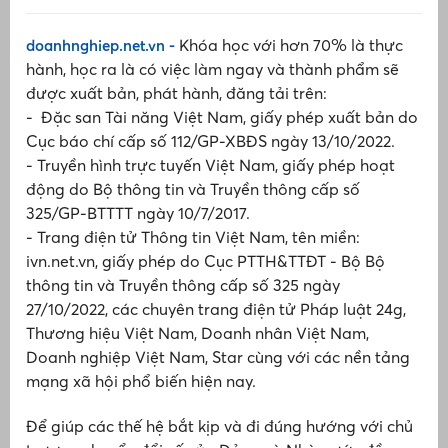
V
Tiêu chuẩn an toàn thực phẩm
(
Khóa học với hơn 70% là thực
doanhnghiep.net.vn -
P
Chất lượng hàng hoá tiêu dùng
hành, học ra là có việc làm ngay và thành phẩm sẽ
L
ợ
được xuất bản, phát hành, đăng tải trên:
là
A
- Đặc san Tài năng Việt Nam, giấy phép xuất bản do
Tư vấn và hỗ trợ pháp lý
v
Cục báo chí cấp số 112/GP-XBĐS ngày 13/10/2022.
s
- Truyền hình trực tuyến Việt Nam, giấy phép hoạt
đ
Trung tâm thông tin
động do Bộ thông tin và Truyền thông cấp số
L
325/GP-BTTTT ngày 10/7/2017.
ti
Tuyên truyền phổ biến kiến thức
2
- Trang điện tử Thông tin Việt Nam, tên miền:
L
ivn.net.vn, giấy phép do Cục PTTH&TTĐT - Bộ Bộ
Tiêu dùng
B
thông tin và Truyền thông cấp số 325 ngày
ài
p
27/10/2022, các chuyên trang điện tử Pháp luật 24g,
Kỹ
l
Hội nghị hội thảo
Thương hiệu Việt Nam, Doanh nhân Việt Nam,
0%
Doanh nghiệp Việt Nam, Star cùng với các nền tảng
Đào tạo, bồi dưỡng
mạng xã hội phổ biến hiện nay.
Multimedia
Để giúp các thế hệ bắt kịp và đi đúng hướng với chủ
âm
C