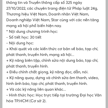
thông tin và Truyền thông cấp số 325 ngày
27/10/2022, các chuyên trang điện tử Pháp luật 24g,
H
Thương hiệu Việt Nam, Doanh nhân Việt Nam,
Doanh nghiệp Việt Nam, Star cùng với các nền tảng
H
q
mạng xã hội phổ biến hiện nay.
N
* Nội dung chương trình học:
- Số tiết học: 30 tiết
- Nội dung học:
+ Khái quát và các kiến thức cơ bản về báo, tạp chí,
phát thanh, truyền hình, mạng xã hội...
+ Kỹ năng biên tập, chỉnh sửa nội dung báo, tạp chí,
Đ
phát thanh, truyền hình.
+ Điều chỉnh chất giọng, kỹ năng đọc, dẫn, nói.
H
+ Kỹ năng quay, dựng và chỉnh sửa âm thanh, video,
q
N
hình ảnh báo, tạp chí, phát thanh, truyền hình.
+ Và các kỹ năng liên quan khác...
v
- Hình thức học: Học trực tiếp tại trường Đại học Văn
n
hóa TP.HCM (Cơ sở 2).
c
n