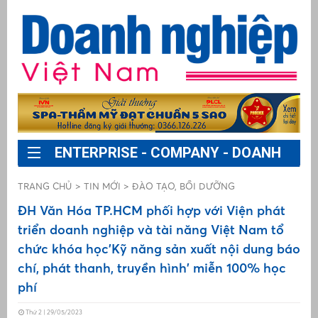
ENTERPRISE - COMPANY - DOANH
NGHIỆP
Sự kiện
TRANG CHỦ
TIN MỚI
ĐÀO TẠO, BỒI DƯỠNG
ĐH Văn Hóa TP.HCM phối hợp với Viện phát
Pháp luật
triển doanh nghiệp và tài năng Việt Nam tổ
ng
S
chức khóa học'Kỹ năng sản xuất nội dung báo
Chính sách
chí, phát thanh, truyền hình' miễn 100% học
Đ
phí
Doanh nhân - Doanh nghiệp
cấ
p
m
Thứ 2 | 29/05/2023