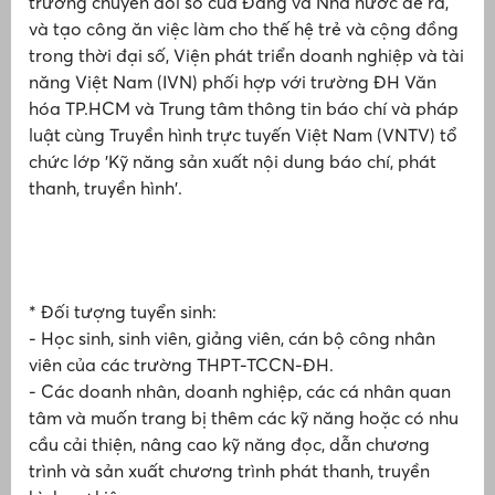
trương chuyển đổi số của Đảng và Nhà nước đề ra,
i
và tạo công ăn việc làm cho thế hệ trẻ và cộng đồng
nh
H
trong thời đại số, Viện phát triển doanh nghiệp và tài
Li
q
năng Việt Nam (IVN) phối hợp với trường ĐH Văn
N
hóa TP.HCM và Trung tâm thông tin báo chí và pháp
c
luật cùng Truyền hình trực tuyến Việt Nam (VNTV) tổ
chức lớp 'Kỹ năng sản xuất nội dung báo chí, phát
thanh, truyền hình'.
T
p
* Đối tượng tuyển sinh:
- Học sinh, sinh viên, giảng viên, cán bộ công nhân
H
viên của các trường THPT-TCCN-ĐH.
q
N
- Các doanh nhân, doanh nghiệp, các cá nhân quan
tâm và muốn trang bị thêm các kỹ năng hoặc có nhu
cầu cải thiện, nâng cao kỹ năng đọc, dẫn chương
trình và sản xuất chương trình phát thanh, truyền