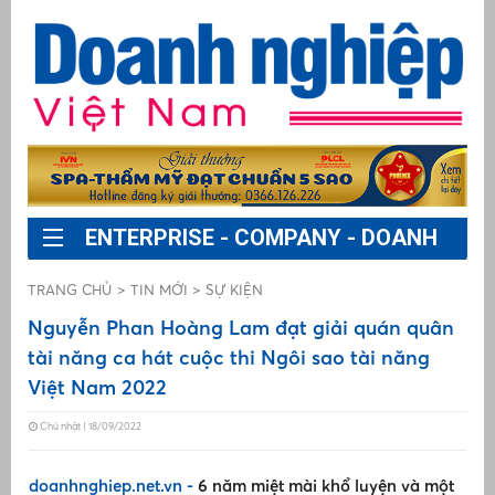
ENTERPRISE - COMPANY - DOANH
NGHIỆP
Sự kiện
TRANG CHỦ
TIN MỚI
SỰ KIỆN
Nguyễn Phan Hoàng Lam đạt giải quán quân
Pháp luật
tài năng ca hát cuộc thi Ngôi sao tài năng
ng
S
Việt Nam 2022
Chính sách
Chủ nhật | 18/09/2022
Đ
Doanh nhân - Doanh nghiệp
cấ
p
doanhnghiep.net.vn -
6 năm miệt mài khổ luyện và một
m