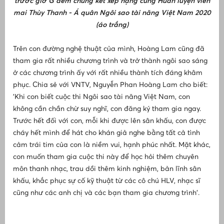
trước giờ G đêm chung kết xếp hạng cùng Huấn luyện viên
mai Thùy Thanh - Á quân Ngôi sao tài năng Việt Nam 2020
T
(áo trắng)
Trên con đường nghệ thuật của mình, Hoàng Lam cũng đã
t
tham gia rất nhiều chương trình và trở thành ngôi sao sáng
và
Đ
ở các chương trình ấy với rất nhiều thành tích đáng khâm
phục. Chia sẻ với VNTV, Nguyễn Phan Hoàng Lam cho biết:
T
H
'Khi con biết cuộc thi Ngôi sao tài năng Việt Nam, con
q
không cần chần chừ suy nghĩ, con đăng ký tham gia ngay.
N
Trước hết đối với con, mỗi khi được lên sân khấu, con được
cháy hết mình để hát cho khán giả nghe bằng tất cả tình
đ
c
cảm trái tim của con là niềm vui, hạnh phúc nhất. Mặt khác,
c
con muốn tham gia cuộc thi này để học hỏi thêm chuyên
môn thanh nhạc, trau dồi thêm kinh nghiệm, bản lĩnh sân
khấu, khắc phục sự cố kỹ thuật từ các cô chú HLV, nhạc sĩ
cũng như các anh chị và các bạn tham gia chương trình'.
T