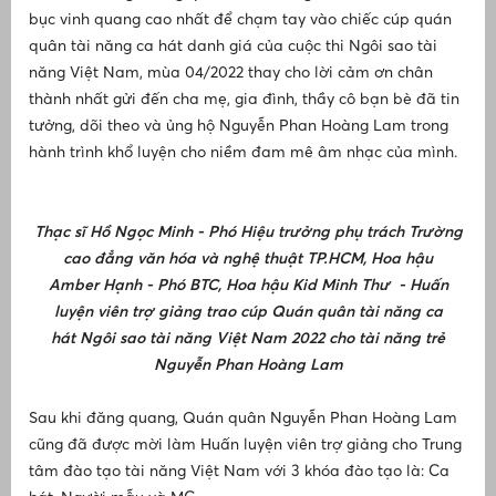
bục vinh quang cao nhất để chạm tay vào chiếc cúp quán
H
quân tài năng ca hát danh giá của cuộc thi Ngôi sao tài
năng Việt Nam, mùa 04/2022 thay cho lời cảm ơn chân
H
thành nhất gửi đến cha mẹ, gia đình, thầy cô bạn bè đã tin
q
tưởng, dõi theo và ủng hộ Nguyễn Phan Hoàng Lam trong
N
hành trình khổ luyện cho niềm đam mê âm nhạc của mình.
Thạc sĩ Hồ Ngọc Minh - Phó Hiệu trưởng phụ trách Trường
cao đẳng văn hóa và nghệ thuật TP.HCM, Hoa hậu
Đ
Amber Hạnh - Phó BTC, Hoa hậu Kid Minh Thư - Huấn
luyện viên trợ giảng trao cúp Quán quân tài năng ca
H
hát Ngôi sao tài năng Việt Nam 2022 cho tài năng trẻ
q
Nguyễn Phan Hoàng Lam
N
Sau khi đăng quang, Quán quân Nguyễn Phan Hoàng Lam
v
cũng đã được mời làm Huấn luyện viên trợ giảng cho Trung
n
c
tâm đào tạo tài năng Việt Nam với 3 khóa đào tạo là: Ca
n