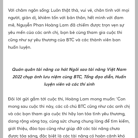
Với châm ngôn sống: Luôn thật thà, vui vẻ, chân tình với mọi
người, giản dị, khiêm tốn với bản thân, hết mình với đam
mê, Nguyễn Phan Hoàng Lam đã chiếm được trọn vẹn sự
yêu mến của các anh chị, bạn bè cùng tham gia cuộc thi
cũng như sự yêu thương của BTC và các thành viên ban
huấn luyện.
Quán quân tài năng ca hát Ngôi sao tài năng Việt Nam
2022 chụp ảnh lưu niệm cùng BTC, Tổng đạo diễn, Huấn
luyện viên và các thí sinh
Đôi lời gửi gắm tới cuộc thi, Hoàng Lam mong muốn: 'Con
mong sau cuộc thi này, các cô chú BTC cũng như các anh chị
và các bạn tham gia cuộc thi hãy lan tỏa tình yêu thương,
dang rộng vòng tay, cùng sức chung chung lòng để tìm kiếm,
giới thiệu, đào tạo cũng như giúp đỡ các tài năng chưa
được tỏa sáng, đặc biệt là các tài năng có hoàn cảnh khó