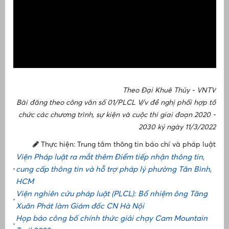
Theo Đại Khuê Thủy - VNTV
Bài đăng theo công văn số 01/PLCL V/v đề nghị phối hợp tổ
chức các chương trình, sự kiện và cuộc thi giai đoạn 2020 -
2030 ký ngày 11/3/2022
Thực hiện: Trung tâm thông tin báo chí và pháp luật
Viện Pháp luật ra mắt thêm Điểm tiếp nhận thông tin,
cung cấp thông tin và hỗ trợ pháp lý phường Tân Bình,
HCM
Viện nghiên cứu pháp luật (PLCL): Bổ nhiệm ông Tăng
Xuân Phát làm Giám đốc CN Hà Nội
Họp báo công bố chính thức giải chạy Cam Mountain