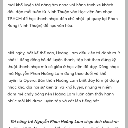
i
mài khổ luyện tài năng âm nhạc với hành trình xe khách
đều đặn mỗi tuần từ Ninh Thuận vào Học viện âm nhạc
nh
H
Li
TP.HCM để học thanh nhạc, đến chủ nhật lại quay lại Phan
q
N
Rang (Ninh Thuận) để học văn hóa.
c
Mỗi ngày, bất kể thế nào, Hoàng Lam đều kiên trì dành ra ít
nhất 1 tiếng đồng hồ để luyện thanh, tập hát theo đúng kỹ
T
thuật thanh nhạc mà cô giáo ở học viện đã dạy. Dòng nhạc
p
mà Nguyễn Phan Hoàng Lam đang theo đuổi và khổ
luyện là Opera. Bản thân Hoàng Lam biết đây là một dòng
nhạc khó, đòi hỏi sự kiên trì và khổ luyện, nhưng vì niềm
H
đam mê cháy bỏng nên Hoàng Lam luôn cảm thấy hạnh
q
N
phúc mỗi khi được luyện tập và cất lên tiếng hát.
Tài năng trẻ Nguyễn Phan Hoàng Lam chụp ảnh check-in