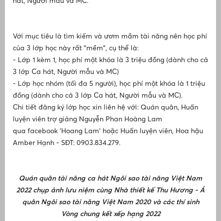
hát, Người mẫu và MC.
t
T
s
Với mục tiêu là tìm kiếm và ươm mầm tài năng nên học phí
t
Ô
của 3 lớp học này rất "mềm", cụ thể là:
t
- Lớp 1 kèm 1, học phí một khóa là 3 triệu đồng (dành cho cả
3 lớp Ca hát, Người mẫu và MC)
- Lớp học nhóm (tối đa 5 người), học phí một khóa là 1 triệu
đồng (dành cho cả 3 lớp Ca hát, Người mẫu và MC).
Chi tiết đăng ký lớp học xin liên hệ với: Quán quân, Huấn
luyện viên trợ giảng Nguyễn Phan Hoàng Lam
qua facebook 'Hoang Lam' hoặc Huấn luyện viên, Hoa hậu
Amber Hạnh - SĐT: 0903.834.279.
Quán quân tài năng ca hát Ngôi sao tài năng Việt Nam
2022 chụp ảnh lưu niệm cùng Nhà thiết kế Thu Hương - Á
quân Ngôi sao tài năng Việt Nam 2020 và các thí sinh
Vòng chung kết xếp hạng 2022