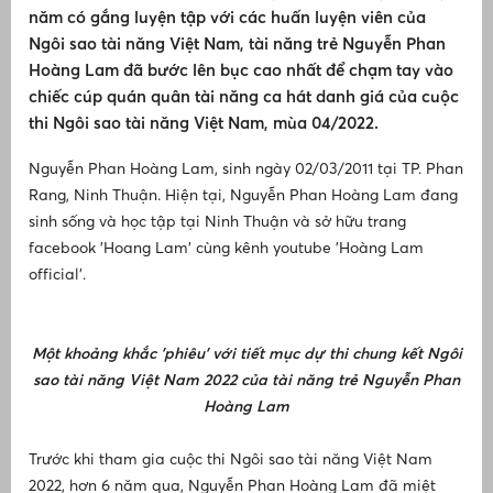
V
Tiêu chuẩn an toàn thực phẩm
năm có gắng luyện tập với các huấn luyện viên của
(
Ngôi sao tài năng Việt Nam, tài năng trẻ Nguyễn Phan
P
Hoàng Lam đã bước lên bục cao nhất để chạm tay vào
Chất lượng hàng hoá tiêu dùng
L
ợ
chiếc cúp quán quân tài năng ca hát danh giá của cuộc
là
thi Ngôi sao tài năng Việt Nam, mùa 04/2022.
A
Tư vấn và hỗ trợ pháp lý
v
s
Nguyễn Phan Hoàng Lam, sinh ngày 02/03/2011 tại TP. Phan
đ
Trung tâm thông tin
Rang, Ninh Thuận. Hiện tại, Nguyễn Phan Hoàng Lam đang
L
sinh sống và học tập tại Ninh Thuận và sở hữu trang
ti
Tuyên truyền phổ biến kiến thức
facebook 'Hoang Lam' cùng kênh youtube 'Hoàng Lam
2
official'.
L
Tiêu dùng
B
ài
p
Kỹ
l
Hội nghị hội thảo
Một khoảng khắc 'phiêu' với tiết mục dự thi chung kết Ngôi
sao tài năng Việt Nam 2022 của tài năng trẻ Nguyễn Phan
0%
Hoàng Lam
Đào tạo, bồi dưỡng
Trước khi tham gia cuộc thi Ngôi sao tài năng Việt Nam
Multimedia
âm
2022, hơn 6 năm qua, Nguyễn Phan Hoàng Lam đã miệt
C