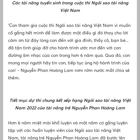
Các tài năng tuyển sinh trong cuộc thi Ngôi sao tài năng
t
Việt Nam
'Con tham gia cuộc thi Ngôi sao tài năng Việt Nam vì muốn
t
cố gắng hết mình để làm được một điều gì đó thay cho lời
T
p
cảm ơn từ đáy lòng con đến với gia đình, thầy cô, bạn bè...
T
đã tận tình giúp đỡ cho hành trình ước mơ đến với con
H
đường âm nhạc của con trong hơn 6 năm qua. Qua đó, con
q
mong mọi người hãy tin con, tiếp tục ủng hộ hành trình của
N
con' - Nguyễn Phan Hoàng Lam rơm rớm nước mắt chia sẻ
T
thêm.
c
n
h
T
Tiết mục dự thi chung kết xếp hạng Ngôi sao tài năng Việt
-
Nam 2022 của tài năng trẻ Nguyễn Phan Hoàng Lam
r
Hơn 6 năm miệt mài khổ luyện và một năm có gắng luyện
tập với các huấn luyện viên của Ngôi sao tài năng Việt
Nam, tài năng trẻ Nguyễn Phan Hoàng Lam đã bước lên