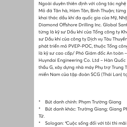
Ngoài duyên thiên định với công tác ngh
Mỏ đá Tân hà, Hàm Tân, Bình Thuận; từng 
khai thác dầu khí đa quốc gia của Mỹ, Nhật
Diamond Offshore Drilling Inc. Global Sa
từng là kỹ sư Dầu khí của Tổng công ty Kh
sư Dầu khí của công ty Dịch vụ Tàu Thuyề
phát triển mỏ PVEP-POC, thuộc Tổng công
là kỹ sư cao cấp/ Phó Giám đốc An toàn –
Huyndai Engineering Co. Ltd – Hàn Quốc 
thầu G, xây dựng nhà máy Phụ trợ Trung
miền Nam của tập đoàn SCG (Thái Lan) tại
* Bút danh chính: Phạm Trường Giang
* Bút danh khác: Trường Giang; Giang P
Tử.
* Sologan: “Cuộc sống đối với tôi thì mãi