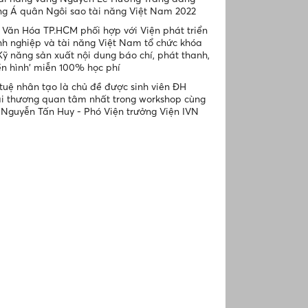
g Á quân Ngôi sao tài năng Việt Nam 2022
Văn Hóa TP.HCM phối hợp với Viện phát triển
h nghiệp và tài năng Việt Nam tổ chức khóa
Kỹ năng sản xuất nội dung báo chí, phát thanh,
ền hình' miễn 100% học phí
 tuệ nhân tạo là chủ đề được sinh viên ĐH
i thương quan tâm nhất trong workshop cùng
Nguyễn Tấn Huy - Phó Viện trưởng Viện IVN