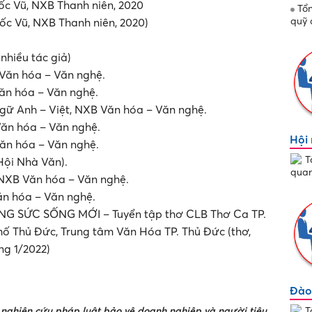
ốc Vũ, NXB Thanh niên, 2020
Tổn
quỹ 
ốc Vũ, NXB Thanh niên, 2020)
nhiều tác giả)
Văn hóa – Văn nghệ.
hóa – Văn nghệ.
nh – Việt, NXB Văn hóa – Văn nghệ.
ăn hóa – Văn nghệ.
Hội 
 hóa – Văn nghệ.
T
ội Nhà Văn).
quan
 NXB Văn hóa – Văn nghệ.
óa – Văn nghệ.
SỨC SỐNG MỚI – Tuyển tập thơ CLB Thơ Ca TP.
 Thủ Đức, Trung tâm Văn Hóa TP. Thủ Đức (thơ,
ng 1/2022)
Đào
T
 nghiên cứu pháp luật bảo vệ doanh nghiệp và người tiêu