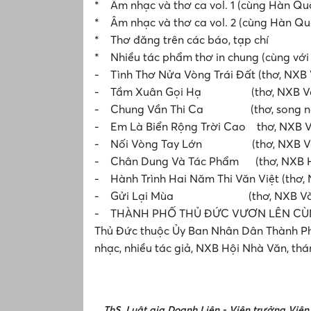
* Âm nhạc và thơ ca vol. 1 (cùng Hàn Qu
* Âm nhạc và thơ ca vol. 2 (cùng Hàn Qu
* Thơ đăng trên các báo, tạp chí
* Nhiều tác phẩm thơ in chung (cùng với 
- Tình Thơ Nửa Vòng Trái Đất (thơ, NXB 
- Tầm Xuân Gọi Hạ (thơ, NXB Văn 
- Chung Vần Thi Ca (thơ, song ngữ A
- Em Là Biển Rộng Trời Cao thơ, NXB V
- Nối Vòng Tay Lớn (thơ, NXB Văn
- Chân Dung Và Tác Phẩm (thơ, NXB H
- Hành Trình Hai Năm Thi Văn Việt (thơ,
- Gửi Lại Mùa (thơ, NXB Văn h
- THÀNH PHỐ THỦ ĐỨC VƯƠN LÊN CÙNG 
Thủ Đức thuộc Ủy Ban Nhân Dân Thành Phố
nhạc, nhiều tác giả, NXB Hội Nhà Văn, thá
ThS. Luật gia Doanh Liên - Viện trưởng Viện