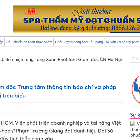
ệp
Tiêu chuẩn an toàn thực phẩm
Chất lượng hàng hoá tiêu dùng
Tư vấn và hỗ trợ pháp 
ệm ông Tăng Xuân Phát làm Giám đốc CN Hà Nội
Viện PL
Thuận,
 đốc Trung tâm thông tin báo chí và pháp
 tiêu biểu
Sự 
P. HCM, Viện phát triển doanh nghiệp và tài năng Việt
V
thôn
 Nhạc sĩ Phạm Trường Giang đạt danh hiệu Đại Sứ
phườ
đầy tinh thần nhân văn.