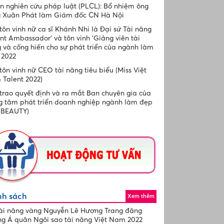
n nghiên cứu pháp luật (PLCL): Bổ nhiệm ông
 Xuân Phát làm Giám đốc CN Hà Nội
tôn vinh nữ ca sĩ Khánh Nhi là Đại sứ Tài năng
ent Ambassador' và tôn vinh 'Giảng viên tài
 và cống hiến cho sự phát triển của ngành làm
 2022
tôn vinh nữ CEO tài năng tiêu biểu (Miss Việt
Talent 2022)
trao quyết định và ra mắt Ban chuyên gia của
g tâm phát triển doanh nghiệp ngành làm đẹp
 BEAUTY)
nh sách
Xem thêm
ài năng vàng Nguyễn Lê Hương Trang đăng
g Á quân Ngôi sao tài năng Việt Nam 2022