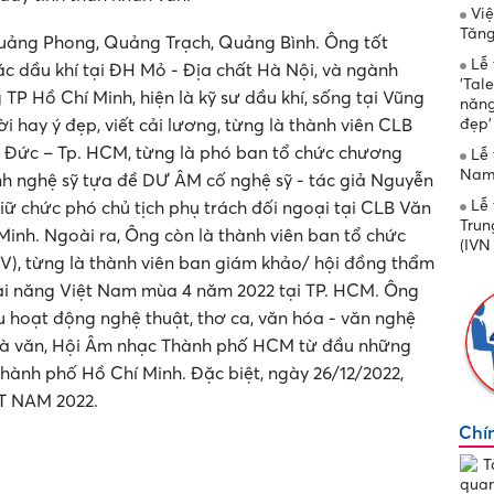
Việ
Tăng
Quảng Phong, Quảng Trạch, Quảng Bình. Ông tốt
Lễ 
c dầu khí tại ĐH Mỏ - Địa chất Hà Nội, và ngành
'Tal
TP Hồ Chí Minh, hiện là kỹ sư dầu khí, sống tại Vũng
năng
đẹp'
lời hay ý đẹp, viết cải lương, từng là thành viên CLB
 Đức – Tp. HCM, từng là phó ban tổ chức chương
Lễ 
Nam 
ình nghệ sỹ tựa đề DƯ ÂM cố nghệ sỹ - tác giả Nguyễn
Lễ 
iữ chức phó chủ tịch phụ trách đối ngoại tại CLB Văn
Trun
Minh. Ngoài ra, Ông còn là thành viên ban tổ chức
(IVN
V), từng là thành viên ban giám khảo/ hội đồng thẩm
tài năng Việt Nam mùa 4 năm 2022 tại TP. HCM. Ông
 hoạt động nghệ thuật, thơ ca, văn hóa - văn nghệ
Nhà văn, Hội Âm nhạc Thành phố HCM từ đầu những
thành phố Hồ Chí Minh. Đặc biệt, ngày 26/12/2022,
ỆT NAM 2022.
Chí
T
quan