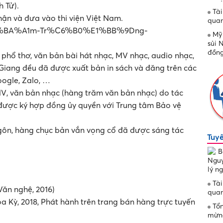
h Tử).
Tài
ận và đưa vào thi viện Việt Nam.
quan
/Ph%E1%BA%A1m-Tr%C6%B0%E1%BB%9Dng-
Mỹ 
sủi 
đồng
 phổ thơ, văn bản bài hát nhạc, MV nhạc, audio nhạc,
iang đều đã được xuất bản in sách và đăng trên các
ogle, Zalo, …
V, văn bản nhạc (hàng trăm văn bản nhạc) do tác
được ký hợp đồng ủy quyền với Trung tâm Bảo vệ
ôn, hàng chục bản vắn vọng cổ đã được sáng tác
Tuyê
B
Nguy
lý n
Tài
Văn nghệ, 2016)
quan
 Kỳ, 2018, Phát hành trên trang bán hàng trực tuyến
Tổn
mừng