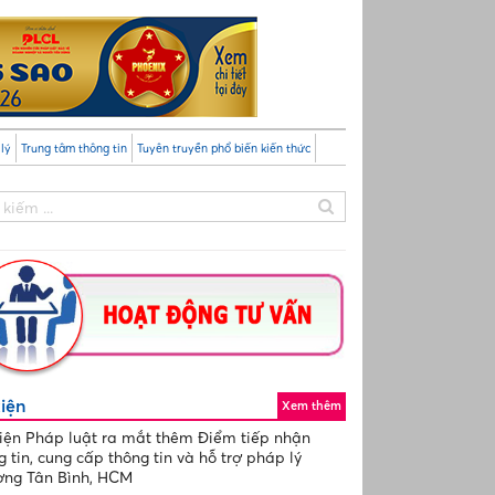
lý
Trung tâm thông tin
Tuyên truyền phổ biến kiến thức
CL và Viện IVN lập thêm Điểm tiếp nhận thông tin và hỗ trợ pháp l
 TP.HCM
kiện
Xem thêm
iện Pháp luật ra mắt thêm Điểm tiếp nhận
g tin, cung cấp thông tin và hỗ trợ pháp lý
ng Tân Bình, HCM