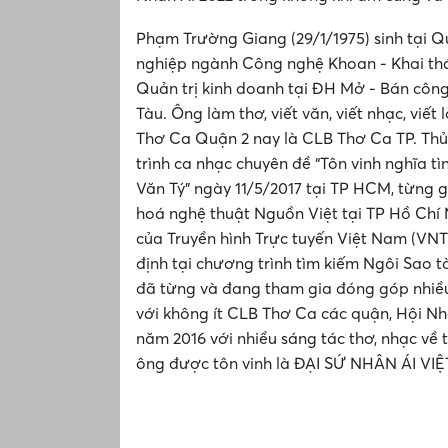
Phạm Trường Giang (29/1/1975) sinh tại 
nghiệp ngành Công nghệ Khoan - Khai thá
Quản trị kinh doanh tại ĐH Mở - Bán công 
Tàu. Ông làm thơ, viết văn, viết nhạc, viết 
Thơ Ca Quận 2 nay là CLB Thơ Ca TP. Thủ
trình ca nhạc chuyên đề “Tôn vinh nghĩa t
Văn Tý” ngày 11/5/2017 tại TP HCM, từng g
hoá nghệ thuật Nguồn Việt tại TP Hồ Chí 
của Truyền hình Trực tuyến Việt Nam (VNT
định tại chương trình tìm kiếm Ngôi Sao 
đã từng và đang tham gia đóng góp nhiều
với không ít CLB Thơ Ca các quận, Hội 
năm 2016 với nhiều sáng tác thơ, nhạc về 
ông được tôn vinh là ĐẠI SỨ NHÂN ÁI VI