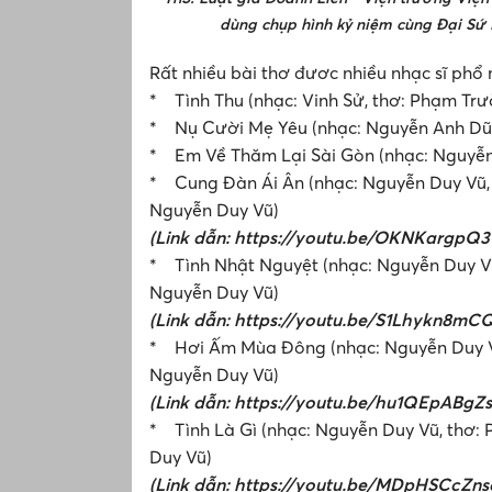
dùng chụp hình kỷ niệm cùng Đại Sứ
Rất nhiều bài thơ đươc nhiều nhạc sĩ phổ 
* Tình Thu (nhạc: Vinh Sử, thơ: Phạm Tr
* Nụ Cười Mẹ Yêu (nhạc: Nguyễn Anh Dũ
* Em Về Thăm Lại Sài Gòn (nhạc: Nguyễn
* Cung Đàn Ái Ân (nhạc: Nguyễn Duy Vũ, t
Nguyễn Duy Vũ)
(Link dẫn: https://youtu.be/OKNKargpQ3
* Tình Nhật Nguyệt (nhạc: Nguyễn Duy Vũ,
Nguyễn Duy Vũ)
(Link dẫn: https://youtu.be/S1Lhykn8mCQ
* Hơi Ấm Mùa Đông (nhạc: Nguyễn Duy Vũ,
Nguyễn Duy Vũ)
(Link dẫn: https://youtu.be/hu1QEpABgZs
* Tình Là Gì (nhạc: Nguyễn Duy Vũ, thơ: 
Duy Vũ)
(Link dẫn: https://youtu.be/MDpHSCcZns