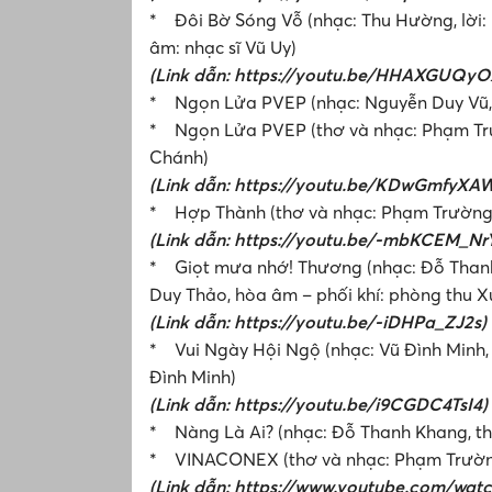
* Đôi Bờ Sóng Vỗ (nhạc: Thu Hường, lời: 
âm: nhạc sĩ Vũ Uy)
(Link dẫn: https://youtu.be/HHAXGUQyO
* Ngọn Lửa PVEP (nhạc: Nguyễn Duy Vũ,
* Ngọn Lửa PVEP (thơ và nhạc: Phạm Trườ
Chánh)
(Link dẫn: https://youtu.be/KDwGmfyXA
* Hợp Thành (thơ và nhạc: Phạm Trường G
(Link dẫn: https://youtu.be/-mbKCEM_Nr
* Giọt mưa nhớ! Thương (nhạc: Đỗ Thanh 
Duy Thảo, hòa âm – phối khí: phòng thu 
(Link dẫn: https://youtu.be/-iDHPa_ZJ2s)
* Vui Ngày Hội Ngộ (nhạc: Vũ Đình Minh, t
Đình Minh)
(Link dẫn: https://youtu.be/i9CGDC4TsI4)
* Nàng Là Ai? (nhạc: Đỗ Thanh Khang, t
* VINACONEX (thơ và nhạc: Phạm Trường 
(Link dẫn: https://www.youtube.com/wa