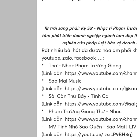
Từ trái sang phải: Kỹ Sư - Nhạc sĩ Phạm Trư
tâm phát triển doanh nghiệp ngành làm đẹp (I
nghiên cứu pháp luật bảo vệ doanh n
Rất nhiều bài hát đã được hòa âm phối kh
youtube, zalo, facebook, …:
* Thơ - Nhạc Phạm Trường Giang
(Link dẫn: https://www.youtube.com/c
* Sao Mai Music
(Link dẫn: https://www.youtube.com/@sa
* Sài Gòn Thứ Bảy - Tình Ca
(Link dẫn: https://www.youtube.com/@sa
* Phạm Trường Giang Thơ - Nhạc
(Link dẫn: https://www.youtube.com/ch
- MV Tình Nhỏ Sao Quên - Sao Mai [ LIV
(Link dẫn: https://youtu.be/lzsicP9BH8g)