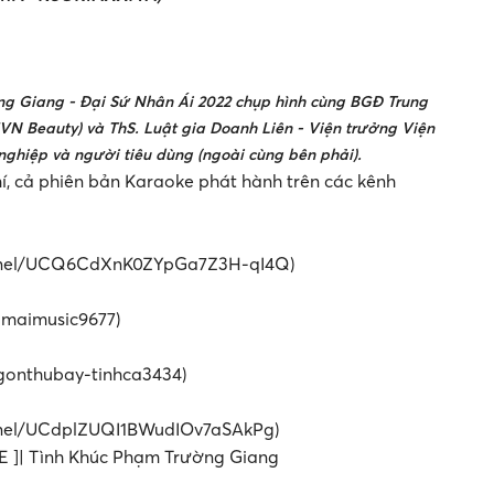
ờng Giang - Đại Sứ Nhân Ái 2022 chụp hình cùng BGĐ Trung
VN Beauty) và ThS. Luật gia Doanh Liên - Viện trưởng Viện
ghiệp và người tiêu dùng (ngoài cùng bên phải).
í, cả phiên bản Karaoke phát hành trên các kênh
hannel/UCQ6CdXnK0ZYpGa7Z3H-qI4Q)
omaimusic9677)
igonthubay-tinhca3434)
annel/UCdplZUQI1BWudIOv7aSAkPg)
E ]| Tình Khúc Phạm Trường Giang