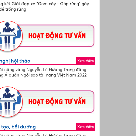
g kết Giải đạp xe "Gom cây - Góp rừng" gây
để trồng rừng
nghị hội thảo
Xem thêm
ài năng vàng Nguyễn Lê Hương Trang đăng
g Á quân Ngôi sao tài năng Việt Nam 2022
 tạo, bồi dưỡng
Xem thêm
ài năng vàng Nguyễn Lê Hương Trang đăng