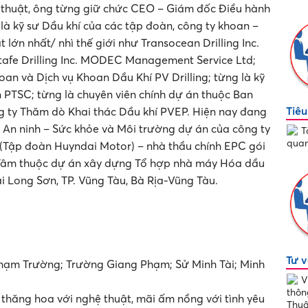
ệ thuật, ông từng giữ chức CEO – Giám đốc Điều hành
là kỹ sư Dầu khí của các tập đoàn, công ty khoan –
 lớn nhất/ nhì thế giới như Transocean Drilling Inc.
ntafe Drilling Inc. MODEC Management Service Ltd;
oan và Dịch vụ Khoan Dầu Khí PV Drilling; từng là kỹ
n PTSC; từng là chuyên viên chính dự án thuộc Ban
Tiê
 ty Thăm dò Khai thác Dầu khí PVEP. Hiện nay đang
 An ninh – Sức khỏe và Môi trường dự án của công ty
T
quan
(Tập đoàn Huyndai Motor) – nhà thầu chính EPC gói
 Tâm thuộc dự án xây dựng Tổ hợp nhà máy Hóa dầu
 Long Sơn, TP. Vũng Tàu, Bà Rịa-Vũng Tàu.
Tư v
hạm Trường; Trường Giang Phạm; Sử Minh Tài; Minh
V
thôn
 thăng hoa với nghệ thuật, mãi ấm nồng với tình yêu
Thuậ