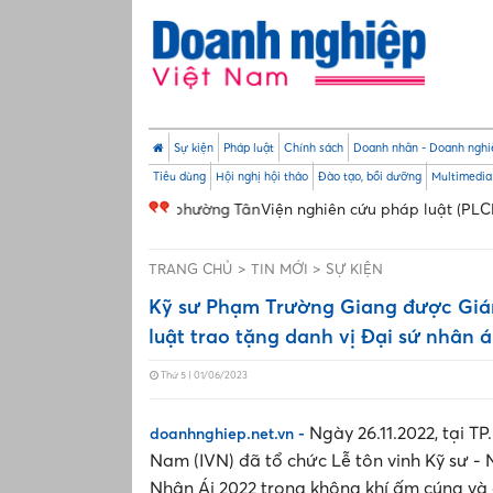
Sự kiện
Pháp luật
Chính sách
Doanh nhân - Doanh nghi
Tiêu dùng
Hội nghị hội thảo
Đào tạo, bồi dưỡng
Multimedia
ỗ trợ pháp lý phường Tân
Viện nghiên cứu pháp luật (PLCL): Bổ nhi
TRANG CHỦ
TIN MỚI
SỰ KIỆN
Kỹ sư Phạm Trường Giang được Giám
luật trao tặng danh vị Đại sứ nhân ái
Thứ 5 | 01/06/2023
Ngày 26.11.2022, tại T
doanhnghiep.net.vn -
Nam (IVN) đã tổ chức Lễ tôn vinh Kỹ sư -
Nhân Ái 2022 trong không khí ấm cúng và 