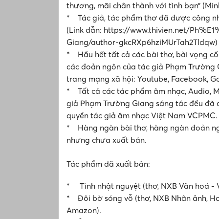
thương, mãi chân thành với tình bạn” (Min
* Tác giả, tác phẩm thơ đã được công nh
(Link dẫn: https://www.thivien.net
Giang/author-gkcRXp6hziMUrTah2Tldqw)
* Hầu hết tất cả các bài thơ, bài vọng cổ
các đoản ngôn của tác giả Phạm Trường G
trang mạng xã hội: Youtube, Facebook, Go
* Tất cả các tác phẩm âm nhạc, Audio, M
giả Phạm Trường Giang sáng tác đều đã 
quyền tác giả âm nhạc Việt Nam VCPMC.
* Hàng ngàn bài thơ, hàng ngàn đoản ng
nhưng chưa xuất bản.
Tác phẩm đã xuất bản:
* Tình nhật nguyệt (thơ, NXB Văn hoá - 
* Đôi bờ sóng vỗ (thơ, NXB Nhân ảnh, Hoa
Amazon).